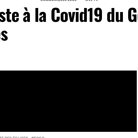
oste à la Covid19 du G
es
 ou moins positif. Troisième dimanche après La
spect des mesures barrières est toujours de rigueur comme
eaux Sociaux
0
Partages