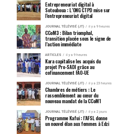
Entrepreneuriat digital à
Sotouboua : L’ONG CTPD mise sur
l’entrepreneuriat digital
JOURNAL TÉLÉVISÉ (JT)
il y a 9 heures
CCoM3 : Bilan triomphal,
transition placée sous le signe de
l’action immédiate
ARTICLES
il y a 9 heures
Kara capitalise les acquis du
projet Pro-SADI grâce au
cofinancement FAO-UE
JOURNAL TÉLÉVISÉ (JT)
il y a 23 heures
Chambres de métiers : Le
rassemblement au cœur du
nouveau mandat de la CCoM1
JOURNAL TÉLÉVISÉ (JT)
il y a 2 jours
Programme Kafui : l’AFSL donne
un nouvel élan aux femmes à Edzi