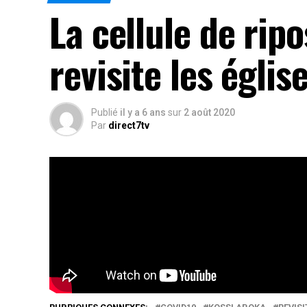
La cellule de rip
revisite les églis
Publié
il y a 6 ans
sur
2 août 2020
Par
direct7tv
La visite est inopinée mais le constat est plus
réouverture partielle des lieux de culte, le re
(…)
Rés