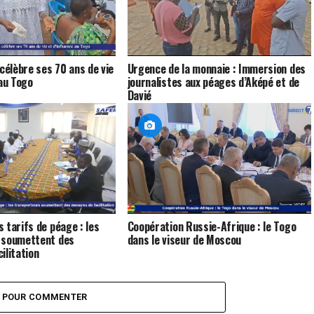
élèbre ses 70 ans de vie
Urgence de la monnaie : Immersion des
 au Togo
journalistes aux péages d’Aképé et de
Davié
 tarifs de péage : les
Coopération Russie-Afrique : le Togo
 soumettent des
dans le viseur de Moscou
ilitation
Z POUR COMMENTER