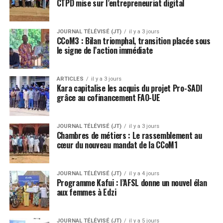
CTPD mise sur l’entrepreneuriat digital
JOURNAL TÉLÉVISÉ (JT)
il y a 3 jours
CCoM3 : Bilan triomphal, transition placée sous
le signe de l’action immédiate
ARTICLES
il y a 3 jours
Kara capitalise les acquis du projet Pro-SADI
grâce au cofinancement FAO-UE
JOURNAL TÉLÉVISÉ (JT)
il y a 3 jours
Chambres de métiers : Le rassemblement au
cœur du nouveau mandat de la CCoM1
JOURNAL TÉLÉVISÉ (JT)
il y a 4 jours
Programme Kafui : l’AFSL donne un nouvel élan
aux femmes à Edzi
JOURNAL TÉLÉVISÉ (JT)
il y a 5 jours