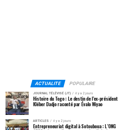
ACTUALITE
POPULAIRE
JOURNAL TÉLÉVISÉ (JT)
il y a 2 jours
Histoire du Togo : Le destin de l’ex-président
Kléber Dadjo raconté par Évalo Wiyao
ARTICLES
il y a 2 jours
Entrepreneuriat digital à Sotouboua : L’ONG