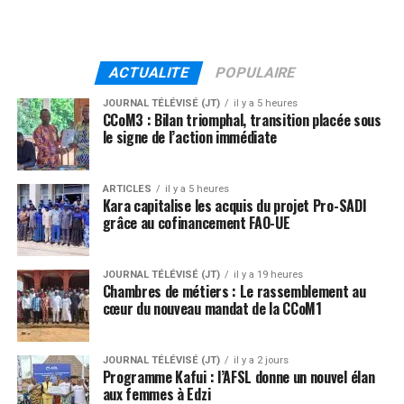
ACTUALITE
POPULAIRE
JOURNAL TÉLÉVISÉ (JT)
il y a 5 heures
CCoM3 : Bilan triomphal, transition placée sous
le signe de l’action immédiate
ARTICLES
il y a 5 heures
Kara capitalise les acquis du projet Pro-SADI
grâce au cofinancement FAO-UE
JOURNAL TÉLÉVISÉ (JT)
il y a 19 heures
Chambres de métiers : Le rassemblement au
cœur du nouveau mandat de la CCoM1
JOURNAL TÉLÉVISÉ (JT)
il y a 2 jours
Programme Kafui : l’AFSL donne un nouvel élan
aux femmes à Edzi