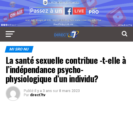
MI SRO NU
La santé sexuelle contribue -t-elle à
l’indépendance psycho-
physiologique d’un individu?
Publié
il y a 3 ans
sur
8 mars 2023
Par
direct7tv