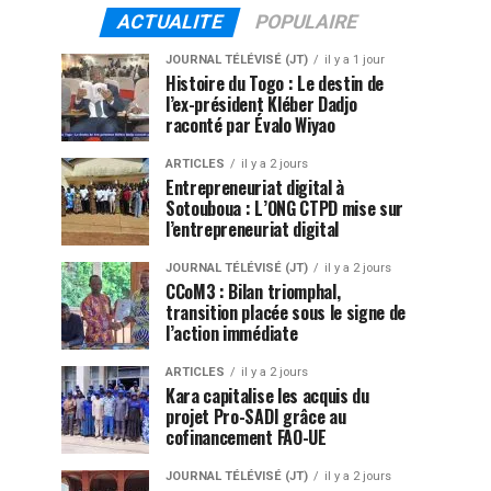
ACTUALITE
POPULAIRE
JOURNAL TÉLÉVISÉ (JT)
il y a 1 jour
Histoire du Togo : Le destin de
l’ex-président Kléber Dadjo
raconté par Évalo Wiyao
ARTICLES
il y a 2 jours
Entrepreneuriat digital à
Sotouboua : L’ONG CTPD mise sur
l’entrepreneuriat digital
JOURNAL TÉLÉVISÉ (JT)
il y a 2 jours
CCoM3 : Bilan triomphal,
transition placée sous le signe de
l’action immédiate
ARTICLES
il y a 2 jours
Kara capitalise les acquis du
projet Pro-SADI grâce au
cofinancement FAO-UE
JOURNAL TÉLÉVISÉ (JT)
il y a 2 jours