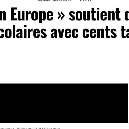
in Europe » soutient 
olaires avec cents t
IRE DANS UN CONTEXTE DE COVID19 AVEC LES DISPOSITIONS QUI
eaux Sociaux
0
Partages