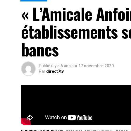
« L’Amicale Anfo
établissements sc
bancs
Publié
il y a 6 ans
sur
17 novembre 2020
Par
direct7tv
UNE ACTION DE SOLIDARITÉ EN CE DÉBUT D’ANNÉE SCOLA
S’IMPOSENT N’EST QUE DE BONNE GUERRE.
Rés