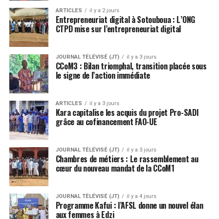
ARTICLES
il y a 2 jours
Entrepreneuriat digital à Sotouboua : L’ONG
CTPD mise sur l’entrepreneuriat digital
JOURNAL TÉLÉVISÉ (JT)
il y a 3 jours
CCoM3 : Bilan triomphal, transition placée sous
le signe de l’action immédiate
ARTICLES
il y a 3 jours
Kara capitalise les acquis du projet Pro-SADI
grâce au cofinancement FAO-UE
JOURNAL TÉLÉVISÉ (JT)
il y a 3 jours
Chambres de métiers : Le rassemblement au
cœur du nouveau mandat de la CCoM1
JOURNAL TÉLÉVISÉ (JT)
il y a 4 jours
Programme Kafui : l’AFSL donne un nouvel élan
aux femmes à Edzi