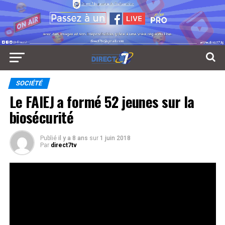
SOCIÉTÉ
Le FAIEJ a formé 52 jeunes sur la
biosécurité
Publié
il y a 8 ans
sur
1 juin 2018
Par
direct7tv