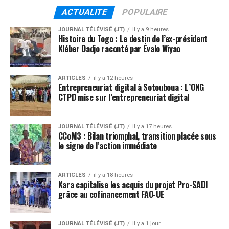
ACTUALITE
POPULAIRE
JOURNAL TÉLÉVISÉ (JT)
il y a 9 heures
Histoire du Togo : Le destin de l’ex-président
Kléber Dadjo raconté par Évalo Wiyao
ARTICLES
il y a 12 heures
Entrepreneuriat digital à Sotouboua : L’ONG
CTPD mise sur l’entrepreneuriat digital
JOURNAL TÉLÉVISÉ (JT)
il y a 17 heures
CCoM3 : Bilan triomphal, transition placée sous
le signe de l’action immédiate
ARTICLES
il y a 18 heures
Kara capitalise les acquis du projet Pro-SADI
grâce au cofinancement FAO-UE
JOURNAL TÉLÉVISÉ (JT)
il y a 1 jour