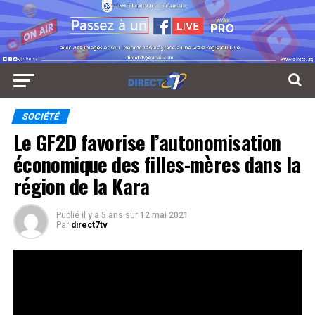
SOCIÉTÉ
Le GF2D favorise l’autonomisation
économique des filles-mères dans la
région de la Kara
Publié
il y a 5 ans
sur
12 mai 2021
Par
direct7tv