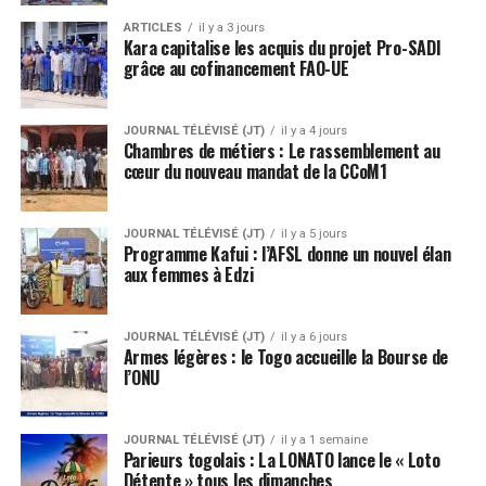
ARTICLES
il y a 3 jours
Kara capitalise les acquis du projet Pro-SADI
grâce au cofinancement FAO-UE
JOURNAL TÉLÉVISÉ (JT)
il y a 4 jours
Chambres de métiers : Le rassemblement au
cœur du nouveau mandat de la CCoM1
JOURNAL TÉLÉVISÉ (JT)
il y a 5 jours
Programme Kafui : l’AFSL donne un nouvel élan
aux femmes à Edzi
JOURNAL TÉLÉVISÉ (JT)
il y a 6 jours
Armes légères : le Togo accueille la Bourse de
l’ONU
JOURNAL TÉLÉVISÉ (JT)
il y a 1 semaine
Parieurs togolais : La LONATO lance le « Loto
Détente » tous les dimanches