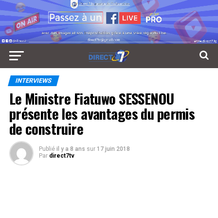
INTERVIEWS
Le Ministre Fiatuwo SESSENOU
présente les avantages du permis
de construire
Publié
il y a 8 ans
sur
17 juin 2018
Par
direct7tv