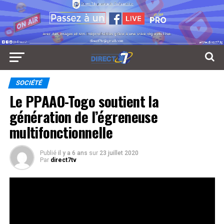
SOCIÉTÉ
Le PPAAO-Togo soutient la
génération de l’égreneuse
multifonctionnelle
Publié
il y a 6 ans
sur
23 juillet 2020
Par
direct7tv
Le PPAAO-Togo soutient les agriculteurs togolais
Réseaux Sociaux