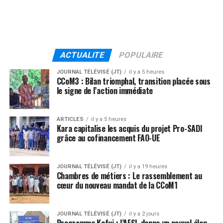
ACTUALITE
POPULAIRE
JOURNAL TÉLÉVISÉ (JT)
il y a 5 heures
CCoM3 : Bilan triomphal, transition placée sous
le signe de l’action immédiate
ARTICLES
il y a 5 heures
Kara capitalise les acquis du projet Pro-SADI
grâce au cofinancement FAO-UE
JOURNAL TÉLÉVISÉ (JT)
il y a 19 heures
Chambres de métiers : Le rassemblement au
cœur du nouveau mandat de la CCoM1
JOURNAL TÉLÉVISÉ (JT)
il y a 2 jours
Programme Kafui : l’AFSL donne un nouvel élan