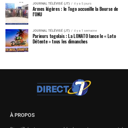
JOURNAL TÉLÉVISÉ (JT)
il y a 5 jours
Armes légères : le Togo accueille la Bourse de
l’ONU
JOURNAL TÉLÉVISÉ (JT)
il y a 1 semaine
Parieurs togolais : La LONATO lance le « Loto
Détente » tous les dimanches
À PROPOS