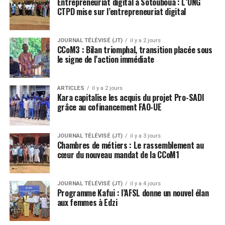
Entrepreneuriat digital à Sotouboua : L’ONG
CTPD mise sur l’entrepreneuriat digital
JOURNAL TÉLÉVISÉ (JT)
il y a 2 jours
CCoM3 : Bilan triomphal, transition placée sous
le signe de l’action immédiate
ARTICLES
il y a 2 jours
Kara capitalise les acquis du projet Pro-SADI
grâce au cofinancement FAO-UE
JOURNAL TÉLÉVISÉ (JT)
il y a 3 jours
Chambres de métiers : Le rassemblement au
cœur du nouveau mandat de la CCoM1
JOURNAL TÉLÉVISÉ (JT)
il y a 4 jours
Programme Kafui : l’AFSL donne un nouvel élan
aux femmes à Edzi