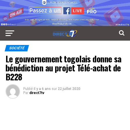
SOCIÉTÉ
Le gouvernement togolais donne sa
bénédiction au projet Télé-achat de
B228
Publié
il y a 6 ans
sur
22 juillet 2020
Par
direct7tv