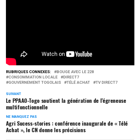
autorités gouvernementales. Initiée par la plateforme
bouge avec Le 228, cette émission se veut une vitrine de
rapprochement des produits locaux des
consommateurs.
Réseaux Sociaux
0
Partages
RUBRIQUES CONNEXES:
BOUGE AVEC LE 228
CONSOMMATION LOCALE
DIRECT7
GOUVERNEMENT TOGOLAIS
TÉLÉ ACHAT
TV DIRECT7
SUIVANT
Le PPAAO-Togo soutient la génération de l’égreneuse
multifonctionnelle
NE MANQUEZ PAS
Agri Sucess-stories : conférence inaugurale de « Télé
Achat », le CN donne les précisions