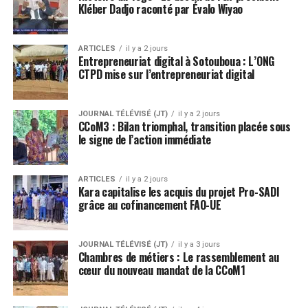
Kléber Dadjo raconté par Évalo Wiyao
ARTICLES
il y a 2 jours
Entrepreneuriat digital à Sotouboua : L’ONG
CTPD mise sur l’entrepreneuriat digital
JOURNAL TÉLÉVISÉ (JT)
il y a 2 jours
CCoM3 : Bilan triomphal, transition placée sous
le signe de l’action immédiate
ARTICLES
il y a 2 jours
Kara capitalise les acquis du projet Pro-SADI
grâce au cofinancement FAO-UE
JOURNAL TÉLÉVISÉ (JT)
il y a 3 jours
Chambres de métiers : Le rassemblement au
cœur du nouveau mandat de la CCoM1