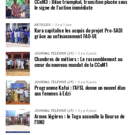
CCoM3 : Bilan triomphal, transition placée sous
le signe de l’action immédiate
ARTICLES
il y a 1 jour
Kara capitalise les acquis du projet Pro-SADI
grâce au cofinancement FAO-UE
JOURNAL TÉLÉVISÉ (JT)
il y a 2 jours
Chambres de métiers : Le rassemblement au
cœur du nouveau mandat de la CCoM1
JOURNAL TÉLÉVISÉ (JT)
il y a 3 jours
Programme Kafui : l’AFSL donne un nouvel élan
aux femmes à Edzi
JOURNAL TÉLÉVISÉ (JT)
il y a 4 jours
Armes légères : le Togo accueille la Bourse de
l’ONU