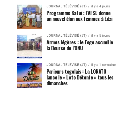
JOURNAL TÉLÉVISÉ (JT)
il y a 4 jours
Programme Kafui : l’AFSL donne
un nouvel élan aux femmes à Edzi
JOURNAL TÉLÉVISÉ (JT)
il y a 5 jours
Armes légères : le Togo accueille
la Bourse de l’ONU
JOURNAL TÉLÉVISÉ (JT)
il y a 1 semaine
Parieurs togolais : La LONATO
lance le « Loto Détente » tous les
dimanches