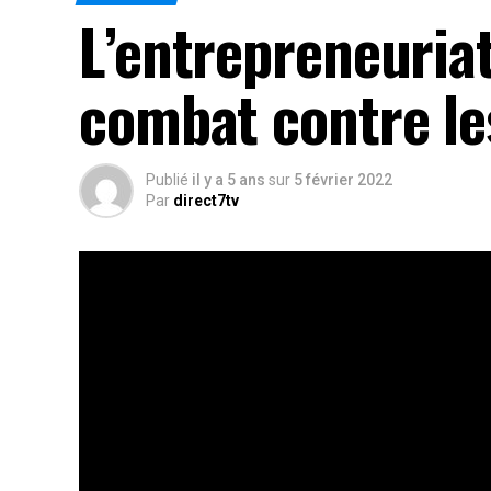
L’entrepreneuriat
combat contre le
Publié
il y a 5 ans
sur
5 février 2022
Par
direct7tv