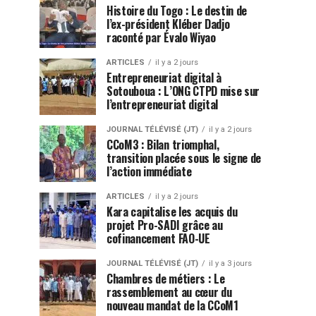
Histoire du Togo : Le destin de
l’ex-président Kléber Dadjo
raconté par Évalo Wiyao
ARTICLES
il y a 2 jours
Entrepreneuriat digital à
Sotouboua : L’ONG CTPD mise sur
l’entrepreneuriat digital
JOURNAL TÉLÉVISÉ (JT)
il y a 2 jours
CCoM3 : Bilan triomphal,
transition placée sous le signe de
l’action immédiate
ARTICLES
il y a 2 jours
Kara capitalise les acquis du
projet Pro-SADI grâce au
cofinancement FAO-UE
JOURNAL TÉLÉVISÉ (JT)
il y a 3 jours
Chambres de métiers : Le
rassemblement au cœur du
nouveau mandat de la CCoM1