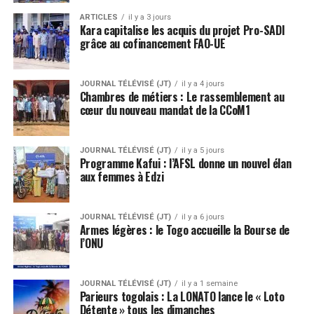
ARTICLES
il y a 3 jours
Kara capitalise les acquis du projet Pro-SADI
grâce au cofinancement FAO-UE
JOURNAL TÉLÉVISÉ (JT)
il y a 4 jours
Chambres de métiers : Le rassemblement au
cœur du nouveau mandat de la CCoM1
JOURNAL TÉLÉVISÉ (JT)
il y a 5 jours
Programme Kafui : l’AFSL donne un nouvel élan
aux femmes à Edzi
JOURNAL TÉLÉVISÉ (JT)
il y a 6 jours
Armes légères : le Togo accueille la Bourse de
l’ONU
JOURNAL TÉLÉVISÉ (JT)
il y a 1 semaine
Parieurs togolais : La LONATO lance le « Loto
Détente » tous les dimanches