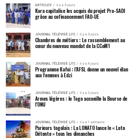
ARTICLES
il y a 3 jours
Kara capitalise les acquis du projet Pro-SADI
grâce au cofinancement FAO-UE
JOURNAL TÉLÉVISÉ (JT)
il y a 3 jours
Chambres de métiers : Le rassemblement au
cœur du nouveau mandat de la CCoM1
JOURNAL TÉLÉVISÉ (JT)
il y a 4 jours
Programme Kafui : l’AFSL donne un nouvel élan
aux femmes à Edzi
JOURNAL TÉLÉVISÉ (JT)
il y a 5 jours
Armes légères : le Togo accueille la Bourse de
l’ONU
JOURNAL TÉLÉVISÉ (JT)
il y a 1 semaine
Parieurs togolais : La LONATO lance le « Loto
Détente » tous les dimanches