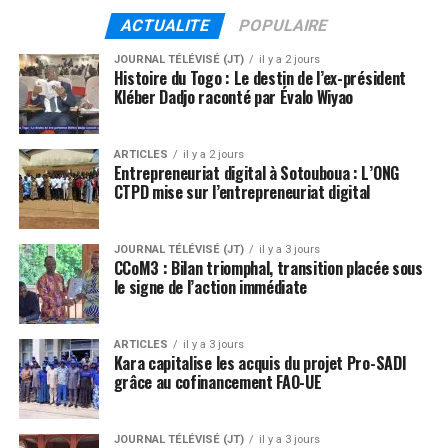
ACTUALITE
POPULAIRE
JOURNAL TÉLÉVISÉ (JT)
il y a 2 jours
Histoire du Togo : Le destin de l’ex-président
Kléber Dadjo raconté par Évalo Wiyao
ARTICLES
il y a 2 jours
Entrepreneuriat digital à Sotouboua : L’ONG
CTPD mise sur l’entrepreneuriat digital
JOURNAL TÉLÉVISÉ (JT)
il y a 3 jours
CCoM3 : Bilan triomphal, transition placée sous
le signe de l’action immédiate
ARTICLES
il y a 3 jours
Kara capitalise les acquis du projet Pro-SADI
grâce au cofinancement FAO-UE
JOURNAL TÉLÉVISÉ (JT)
il y a 3 jours