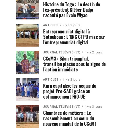
Histoire du Togo : Le destin de
l’ex-président Kléber Dadjo
raconté par Évalo Wiyao
ARTICLES
il y a 2 jours
Entrepreneuriat digital à
Sotouboua : L’ONG CTPD mise sur
l’entrepreneuriat digital
JOURNAL TÉLÉVISÉ (JT)
il y a 2 jours
CCoM3 : Bilan triomphal,
transition placée sous le signe de
l’action immédiate
ARTICLES
il y a 2 jours
Kara capitalise les acquis du
projet Pro-SADI grâce au
cofinancement FAO-UE
JOURNAL TÉLÉVISÉ (JT)
il y a 3 jours
Chambres de métiers : Le
rassemblement au cœur du
nouveau mandat de la CCoM1