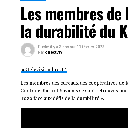
Les membres de l
la durabilité du K
Publié
il y a 3 ans
sur
11 février 2023
Par
direct7tv
@televisiondirect7
Les membres des bureaux des coopératives de la
Centrale, Kara et Savanes se sont retrouvés pour
Togo face aux défis de la durabilité ».