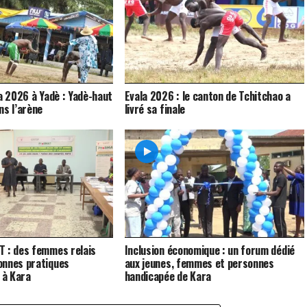
la 2026 à Yadè : Yadè-haut
Evala 2026 : le canton de Tchitchao a
ns l’arène
livré sa finale
T : des femmes relais
Inclusion économique : un forum dédié
onnes pratiques
aux jeunes, femmes et personnes
 à Kara
handicapée de Kara