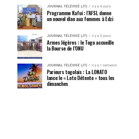
JOURNAL TÉLÉVISÉ (JT)
il y a 4 jours
Programme Kafui : l’AFSL donne
un nouvel élan aux femmes à Edzi
JOURNAL TÉLÉVISÉ (JT)
il y a 5 jours
Armes légères : le Togo accueille
la Bourse de l’ONU
JOURNAL TÉLÉVISÉ (JT)
il y a 1 semaine
Parieurs togolais : La LONATO
lance le « Loto Détente » tous les
dimanches