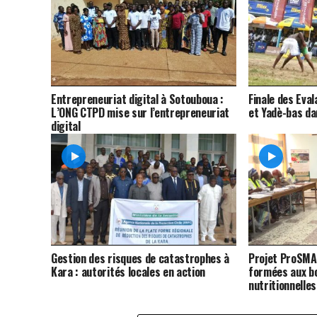
Entrepreneuriat digital à Sotouboua :
Finale des Eva
L’ONG CTPD mise sur l’entrepreneuriat
et Yadè-bas da
digital
Gestion des risques de catastrophes à
Projet ProSMA
Kara : autorités locales en action
formées aux b
nutritionnelles