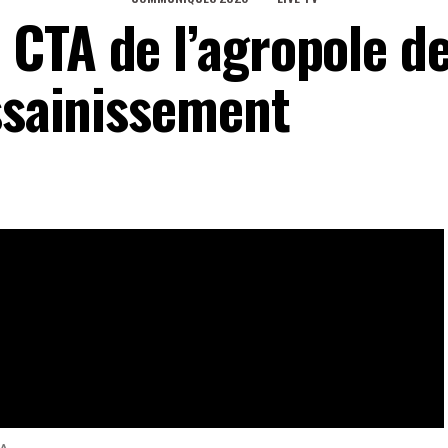
CTA de l’agropole d
assainissement
 formation des groupes sélectionnés dans les quatre
gropole de Kara. La cérémonie de clôture a été marquée
t7tv
eaux Sociaux
0
Partages