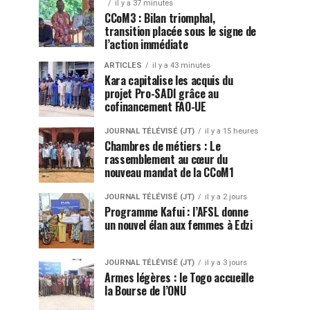
il y a 37 minutes
CCoM3 : Bilan triomphal,
transition placée sous le signe de
l’action immédiate
ARTICLES
il y a 43 minutes
Kara capitalise les acquis du
projet Pro-SADI grâce au
cofinancement FAO-UE
JOURNAL TÉLÉVISÉ (JT)
il y a 15 heures
Chambres de métiers : Le
rassemblement au cœur du
nouveau mandat de la CCoM1
JOURNAL TÉLÉVISÉ (JT)
il y a 2 jours
Programme Kafui : l’AFSL donne
un nouvel élan aux femmes à Edzi
JOURNAL TÉLÉVISÉ (JT)
il y a 3 jours
Armes légères : le Togo accueille
la Bourse de l’ONU