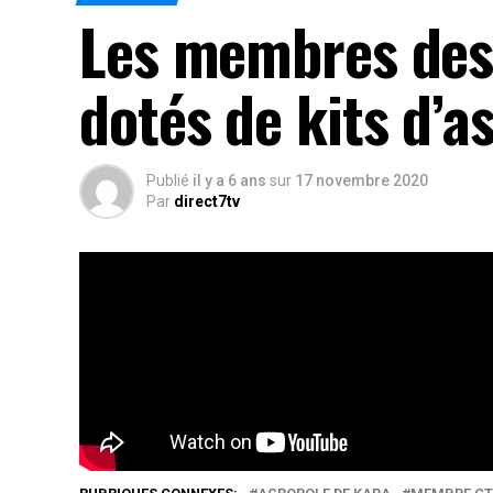
Les membres des 
dotés de kits d’
Publié
il y a 6 ans
sur
17 novembre 2020
Par
direct7tv
Rideau vendredi sur les travaux de l’atelier de
Centre de Transformation Agricole (CTA) de l’A
par la remise de kits d’assainissement. @direc
Rés