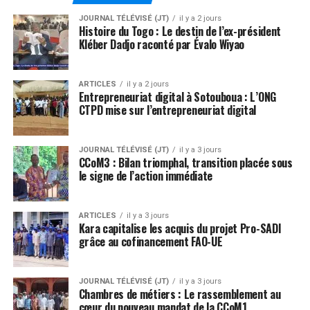
JOURNAL TÉLÉVISÉ (JT)
il y a 2 jours
Histoire du Togo : Le destin de l’ex-président
Kléber Dadjo raconté par Évalo Wiyao
ARTICLES
il y a 2 jours
Entrepreneuriat digital à Sotouboua : L’ONG
CTPD mise sur l’entrepreneuriat digital
JOURNAL TÉLÉVISÉ (JT)
il y a 3 jours
CCoM3 : Bilan triomphal, transition placée sous
le signe de l’action immédiate
ARTICLES
il y a 3 jours
Kara capitalise les acquis du projet Pro-SADI
grâce au cofinancement FAO-UE
JOURNAL TÉLÉVISÉ (JT)
il y a 3 jours
Chambres de métiers : Le rassemblement au
cœur du nouveau mandat de la CCoM1