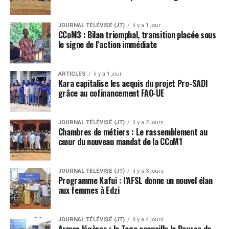
JOURNAL TÉLÉVISÉ (JT)
il y a 1 jour
CCoM3 : Bilan triomphal, transition placée sous
le signe de l’action immédiate
ARTICLES
il y a 1 jour
Kara capitalise les acquis du projet Pro-SADI
grâce au cofinancement FAO-UE
JOURNAL TÉLÉVISÉ (JT)
il y a 2 jours
Chambres de métiers : Le rassemblement au
cœur du nouveau mandat de la CCoM1
JOURNAL TÉLÉVISÉ (JT)
il y a 3 jours
Programme Kafui : l’AFSL donne un nouvel élan
aux femmes à Edzi
JOURNAL TÉLÉVISÉ (JT)
il y a 4 jours
Armes légères : le Togo accueille la Bourse de