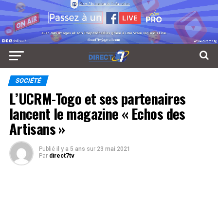
SOCIÉTÉ
L’UCRM-Togo et ses partenaires
lancent le magazine « Echos des
Artisans »
Publié
il y a 5 ans
sur
23 mai 2021
Par
direct7tv