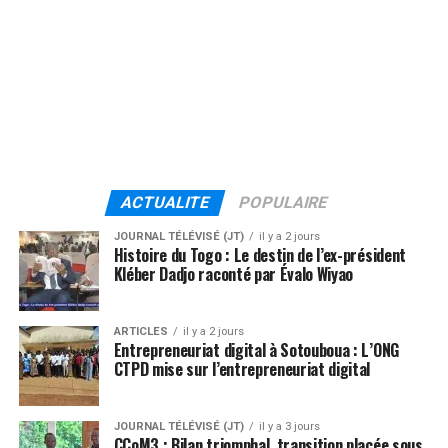
ACTUALITE
POPULAIRE
JOURNAL TÉLÉVISÉ (JT)
il y a 2 jours
Histoire du Togo : Le destin de l’ex-président
Kléber Dadjo raconté par Évalo Wiyao
ARTICLES
il y a 2 jours
Entrepreneuriat digital à Sotouboua : L’ONG
CTPD mise sur l’entrepreneuriat digital
JOURNAL TÉLÉVISÉ (JT)
il y a 3 jours
CCoM3 : Bilan triomphal, transition placée sous