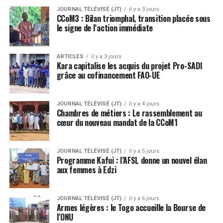
JOURNAL TÉLÉVISÉ (JT)
il y a 3 jours
CCoM3 : Bilan triomphal, transition placée sous
le signe de l’action immédiate
ARTICLES
il y a 3 jours
Kara capitalise les acquis du projet Pro-SADI
grâce au cofinancement FAO-UE
JOURNAL TÉLÉVISÉ (JT)
il y a 4 jours
Chambres de métiers : Le rassemblement au
cœur du nouveau mandat de la CCoM1
JOURNAL TÉLÉVISÉ (JT)
il y a 5 jours
Programme Kafui : l’AFSL donne un nouvel élan
aux femmes à Edzi
JOURNAL TÉLÉVISÉ (JT)
il y a 6 jours
Armes légères : le Togo accueille la Bourse de
l’ONU