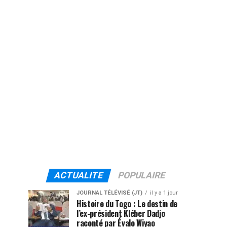
ACTUALITE
POPULAIRE
JOURNAL TÉLÉVISÉ (JT)
il y a 1 jour
Histoire du Togo : Le destin de
l’ex-président Kléber Dadjo
raconté par Évalo Wiyao