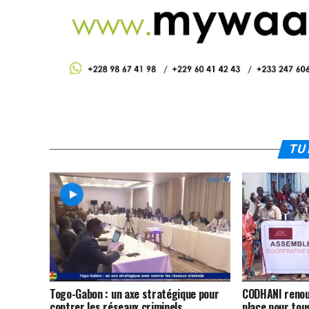
TU 
Togo-Gabon : un axe stratégique pour
CODHANI renoue
contrer les réseaux criminels
place pour tou