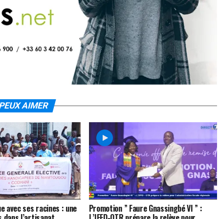
PEUX AIMER
 avec ses racines : une
Promotion ” Faure Gnassingbé VI ” :
s dans l’artisanat
L’IFFD-OTR prépare la relève pour