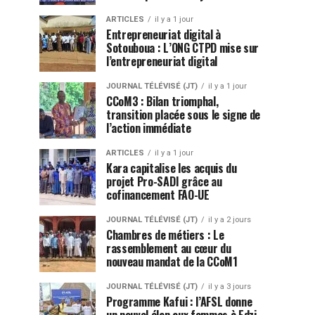
ARTICLES
il y a 1 jour
Entrepreneuriat digital à
Sotouboua : L’ONG CTPD mise sur
l’entrepreneuriat digital
JOURNAL TÉLÉVISÉ (JT)
il y a 1 jour
CCoM3 : Bilan triomphal,
transition placée sous le signe de
l’action immédiate
ARTICLES
il y a 1 jour
Kara capitalise les acquis du
projet Pro-SADI grâce au
cofinancement FAO-UE
JOURNAL TÉLÉVISÉ (JT)
il y a 2 jours
Chambres de métiers : Le
rassemblement au cœur du
nouveau mandat de la CCoM1
JOURNAL TÉLÉVISÉ (JT)
il y a 3 jours
Programme Kafui : l’AFSL donne
un nouvel élan aux femmes à Edzi