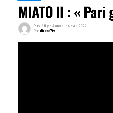
MIATO II : « Pari
Publié
il y a 4 ans
sur
4 avril 2022
Par
direct7tv