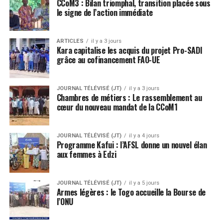
CCoM3 : Bilan triomphal, transition placée sous
le signe de l’action immédiate
ARTICLES
il y a 3 jours
Kara capitalise les acquis du projet Pro-SADI
grâce au cofinancement FAO-UE
JOURNAL TÉLÉVISÉ (JT)
il y a 3 jours
Chambres de métiers : Le rassemblement au
cœur du nouveau mandat de la CCoM1
JOURNAL TÉLÉVISÉ (JT)
il y a 4 jours
Programme Kafui : l’AFSL donne un nouvel élan
aux femmes à Edzi
JOURNAL TÉLÉVISÉ (JT)
il y a 5 jours
Armes légères : le Togo accueille la Bourse de
l’ONU