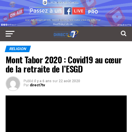
RELIGION
Mont Tabor 2020 : Covid19 au cœur
de la retraite de l’ESGD
Publié
il y a 6 ans
sur
22 août 2020
Par
direct7tv
Le chemin est certes long mais il n’est pas interminable
(…)
Réseaux Sociaux