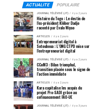
ACTUALITE
POPULAIRE
JOURNAL TÉLÉVISÉ (JT)
il y a 2 jours
Histoire du Togo : Le destin de
l’ex-président Kléber Dadjo
raconté par Évalo Wiyao
ARTICLES
il y a 2 jours
Entrepreneuriat digital à
Sotouboua : L’ONG CTPD mise sur
l’entrepreneuriat digital
JOURNAL TÉLÉVISÉ (JT)
il y a 2 jours
CCoM3 : Bilan triomphal,
transition placée sous le signe de
l’action immédiate
ARTICLES
il y a 2 jours
Kara capitalise les acquis du
projet Pro-SADI grâce au
cofinancement FAO-UE
JOURNAL TÉLÉVISÉ (JT)
il y a 3 jours