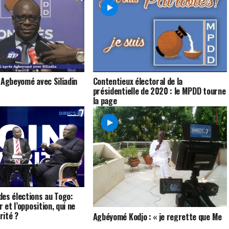
 Agbeyomé avec Siliadin
Contentieux électoral de la
présidentielle de 2020 : le MPDD tourne
la page
es élections au Togo:
r et l’opposition, qui ne
rité ?
Agbéyomé Kodjo : « je regrette que Me
Agboyibo ne pourra pas fêter