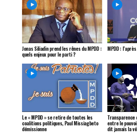
Jonas Siliadin prend les rênes du MPDD :
MPDD : l’après
quels enjeux pour le parti ?
Le « MPDD » se retire de toutes les
Transparence d
coalitions politiques, Paul Missiagbeto
entre le pouvoi
démissionne
dit jamais la vé