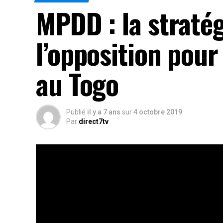
MPDD : la straté
l’opposition pour
au Togo
Publié
il y a 7 ans
sur
4 octobre 2019
Par
direct7tv
La C14 hier, le Mouvement patriotique pour la 
croient à une possible alternance à la tête du 
2020.
Rés