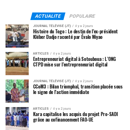
ACTUALITE
POPULAIRE
JOURNAL TÉLÉVISÉ (JT)
il y a 2 jours
Histoire du Togo : Le destin de l’ex-président
Kléber Dadjo raconté par Évalo Wiyao
ARTICLES
il y a 2 jours
Entrepreneuriat digital à Sotouboua : L’ONG
CTPD mise sur l’entrepreneuriat digital
JOURNAL TÉLÉVISÉ (JT)
il y a 2 jours
CCoM3 : Bilan triomphal, transition placée sous
le signe de l’action immédiate
ARTICLES
il y a 2 jours
Kara capitalise les acquis du projet Pro-SADI
grâce au cofinancement FAO-UE