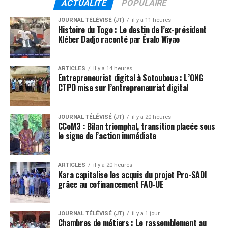
ACTUALITE
POPULAIRE
JOURNAL TÉLÉVISÉ (JT)
il y a 11 heures
Histoire du Togo : Le destin de l’ex-président
Kléber Dadjo raconté par Évalo Wiyao
ARTICLES
il y a 14 heures
Entrepreneuriat digital à Sotouboua : L’ONG
CTPD mise sur l’entrepreneuriat digital
JOURNAL TÉLÉVISÉ (JT)
il y a 20 heures
CCoM3 : Bilan triomphal, transition placée sous
le signe de l’action immédiate
ARTICLES
il y a 20 heures
Kara capitalise les acquis du projet Pro-SADI
grâce au cofinancement FAO-UE
JOURNAL TÉLÉVISÉ (JT)
il y a 1 jour
Chambres de métiers : Le rassemblement au