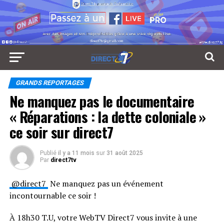
GRANDS REPORTAGES
Ne manquez pas le documentaire
« Réparations : la dette coloniale »
ce soir sur direct7
Publié
il y a 11 mois
sur
31 août 2025
Par
direct7tv
⁨@direct7⁩
Ne manquez pas un événement
incontournable ce soir !
À 18h30 T.U, votre WebTV Direct7 vous invite à une