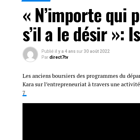
« N’importe qui p
s’il a le désir »:
Publié
il y a 4 ans
sur
30 août 2022
Par
direct7tv
Les anciens boursiers des programmes du dépar
Kara sur l’entrepreneuriat à travers une acti
7