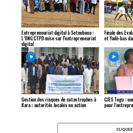
Entrepreneuriat digital à Sotouboua :
Finale des Eva
L’ONG CTPD mise sur l’entrepreneuriat
et Yadè-bas da
digital
Gestion des risques de catastrophes à
CJES Togo : un
Kara : autorités locales en action
pour l’entrepr
CLIQUE