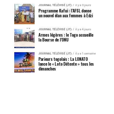
JOURNAL TÉLÉVISÉ (JT)
il y a 3 jours
Programme Kafui : l’AFSL donne
un nouvel élan aux femmes à Edzi
JOURNAL TÉLÉVISÉ (JT)
il y a 4 jours
Armes légères : le Togo accueille
la Bourse de l’ONU
JOURNAL TÉLÉVISÉ (JT)
il y a 1 semaine
Parieurs togolais : La LONATO
lance le « Loto Détente » tous les
dimanches