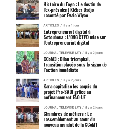
Histoire du Togo : Le destin de
l’ex-président Kléber Dadjo
raconté par Évalo Wiyao
ARTICLES
il y a 1 jour
Entrepreneuriat digital à
Sotouboua : L’ONG CTPD mise sur
l’entrepreneuriat digital
JOURNAL TÉLÉVISÉ (JT)
il y a 2 jours
CCoM3 : Bilan triomphal,
transition placée sous le signe de
l’action immédiate
ARTICLES
il y a 2 jours
Kara capitalise les acquis du
projet Pro-SADI grâce au
cofinancement FAO-UE
JOURNAL TÉLÉVISÉ (JT)
il y a 2 jours
Chambres de métiers : Le
rassemblement au cœur du
nouveau mandat de la CCoM1