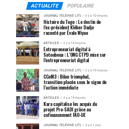
ACTUALITE
POPULAIRE
JOURNAL TÉLÉVISÉ (JT)
il y a 10 heures
Histoire du Togo : Le destin de
l’ex-président Kléber Dadjo
raconté par Évalo Wiyao
ARTICLES
il y a 14 heures
Entrepreneuriat digital à
Sotouboua : L’ONG CTPD mise sur
l’entrepreneuriat digital
JOURNAL TÉLÉVISÉ (JT)
il y a 19 heures
CCoM3 : Bilan triomphal,
transition placée sous le signe de
l’action immédiate
ARTICLES
il y a 19 heures
Kara capitalise les acquis du
projet Pro-SADI grâce au
cofinancement FAO-UE
JOURNAL TÉLÉVISÉ (JT)
il y a 1 jour