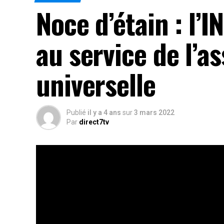
Noce d’étain : l’
au service de l’a
universelle
Publié
il y a 4 ans
sur
3 mars 2022
Par
direct7tv