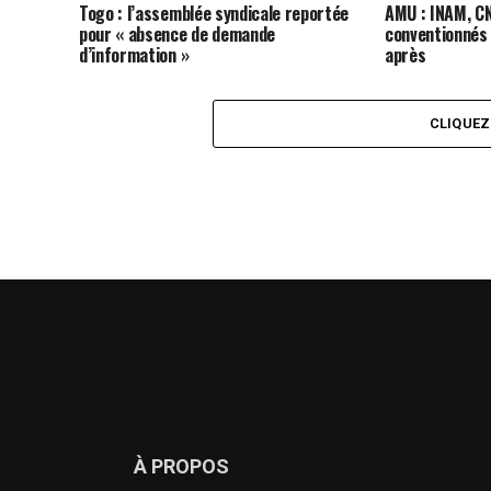
Togo : l’assemblée syndicale reportée
AMU : INAM, C
pour « absence de demande
conventionnés à
d’information »
après
CLIQUE
À PROPOS