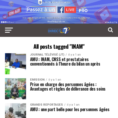
All posts tagged "INAM"
JOURNAL TÉLÉVISÉ (JT)
il y a 1 an
AMU : INAM, CNSS et prestataires
conventionnés à l’heure du bilan un après
EMISSION
il y a 1 an
Prise en charge des personnes âgées :
Avantages et règles de délivrance des soins
GRANDS REPORTAGES
il y a 1 an
AMU : une part belle pour les personnes âgées