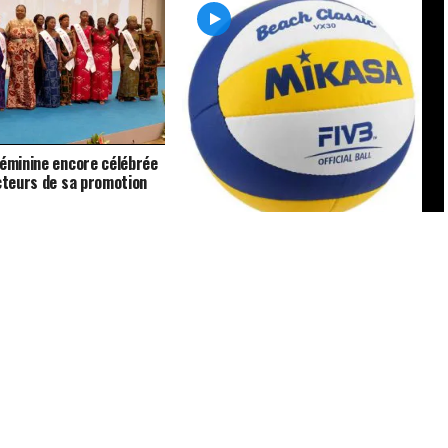
féminine encore célébrée
acteurs de sa promotion
Beach-volley féminin, trophée CIO
Femme et Sport 2019