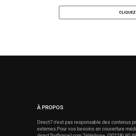
La nuit des arts martiaux, 1ere édition :
Près de 14 disciplines à découvrir le 17
CLIQUE
Novembre prochain à Lomé
À PROPOS
Direct7 n’est pas responsable des contenus pr
externes.Pour vos besoins en couverture média
direct7tv@gmail.com Téléphone :(00228) 90 99