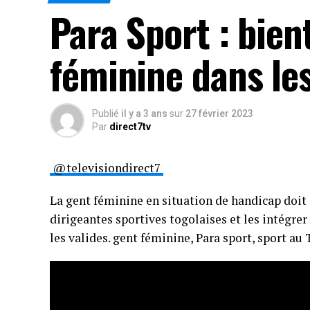
Para Sport : bien
féminine dans le
Publié
il y a 3 ans
sur
27 février 2023
Par
direct7tv
@televisiondirect7
La gent féminine en situation de handicap doit
dirigeantes sportives togolaises et les intégr
les valides. gent féminine, Para sport, sport au 