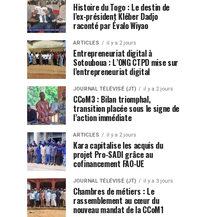
Histoire du Togo : Le destin de
l’ex-président Kléber Dadjo
raconté par Évalo Wiyao
ARTICLES
il y a 2 jours
Entrepreneuriat digital à
Sotouboua : L’ONG CTPD mise sur
l’entrepreneuriat digital
JOURNAL TÉLÉVISÉ (JT)
il y a 2 jours
CCoM3 : Bilan triomphal,
transition placée sous le signe de
l’action immédiate
ARTICLES
il y a 2 jours
Kara capitalise les acquis du
projet Pro-SADI grâce au
cofinancement FAO-UE
JOURNAL TÉLÉVISÉ (JT)
il y a 3 jours
Chambres de métiers : Le
rassemblement au cœur du
nouveau mandat de la CCoM1