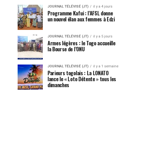
JOURNAL TÉLÉVISÉ (JT)
il y a 4 jours
Programme Kafui : l’AFSL donne
un nouvel élan aux femmes à Edzi
JOURNAL TÉLÉVISÉ (JT)
il y a 5 jours
Armes légères : le Togo accueille
la Bourse de l’ONU
JOURNAL TÉLÉVISÉ (JT)
il y a 1 semaine
Parieurs togolais : La LONATO
lance le « Loto Détente » tous les
dimanches