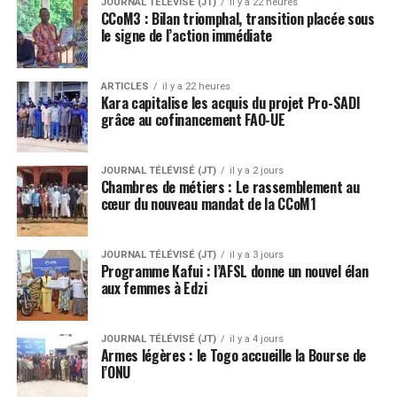
JOURNAL TÉLÉVISÉ (JT)
il y a 22 heures
CCoM3 : Bilan triomphal, transition placée sous
le signe de l’action immédiate
ARTICLES
il y a 22 heures
Kara capitalise les acquis du projet Pro-SADI
grâce au cofinancement FAO-UE
JOURNAL TÉLÉVISÉ (JT)
il y a 2 jours
Chambres de métiers : Le rassemblement au
cœur du nouveau mandat de la CCoM1
JOURNAL TÉLÉVISÉ (JT)
il y a 3 jours
Programme Kafui : l’AFSL donne un nouvel élan
aux femmes à Edzi
JOURNAL TÉLÉVISÉ (JT)
il y a 4 jours
Armes légères : le Togo accueille la Bourse de
l’ONU