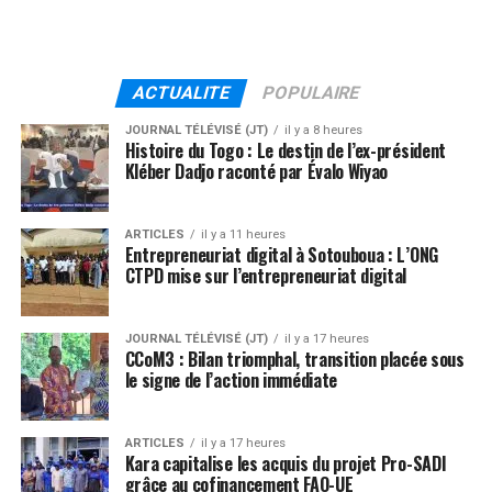
ACTUALITE
POPULAIRE
JOURNAL TÉLÉVISÉ (JT)
il y a 8 heures
Histoire du Togo : Le destin de l’ex-président
Kléber Dadjo raconté par Évalo Wiyao
ARTICLES
il y a 11 heures
Entrepreneuriat digital à Sotouboua : L’ONG
CTPD mise sur l’entrepreneuriat digital
JOURNAL TÉLÉVISÉ (JT)
il y a 17 heures
CCoM3 : Bilan triomphal, transition placée sous
le signe de l’action immédiate
ARTICLES
il y a 17 heures
Kara capitalise les acquis du projet Pro-SADI
grâce au cofinancement FAO-UE