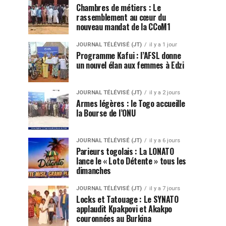
Chambres de métiers : Le
rassemblement au cœur du
nouveau mandat de la CCoM1
JOURNAL TÉLÉVISÉ (JT)
il y a 1 jour
Programme Kafui : l’AFSL donne
un nouvel élan aux femmes à Edzi
JOURNAL TÉLÉVISÉ (JT)
il y a 2 jours
Armes légères : le Togo accueille
la Bourse de l’ONU
JOURNAL TÉLÉVISÉ (JT)
il y a 6 jours
Parieurs togolais : La LONATO
lance le « Loto Détente » tous les
dimanches
JOURNAL TÉLÉVISÉ (JT)
il y a 7 jours
Locks et Tatouage : Le SYNATO
applaudit Kpakpovi et Akakpo
couronnées au Burkina