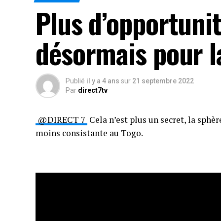
Plus d’opportuni
désormais pour l
Publié
il y a 4 ans
sur
21 septembre 2022
Par
direct7tv
@DIRECT 7
Cela n’est plus un secret, la sphè
moins consistante au Togo.