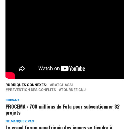
rentre dans le cadre des préparatifs de l’élection
présidentielle de 2020 prévue dans quelques mois au
Togo. L’objectif est de mobiliser cette frange de
population souvent victime de manipulation politique
en période électorale, pour la prévention des conflits au
profit de la paix.
Réseaux Sociaux
0
Partages
RUBRIQUES CONNEXES:
BATCHASSI
PRÉVENTION DES CONFLITS
TOURNÉE CNJ
SUIVANT
PROCEMA : 700 millions de Fcfa pour subventionner 32
projets
NE MANQUEZ PAS
Le grand forum panafricain des jeunes se tiendra à