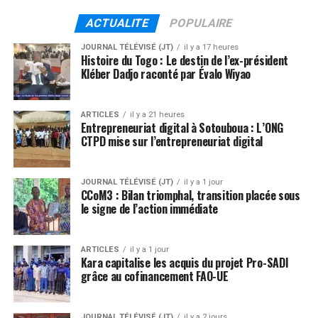
ACTUALITE
POPULAIRE
JOURNAL TÉLÉVISÉ (JT)
il y a 17 heures
Histoire du Togo : Le destin de l’ex-président
Kléber Dadjo raconté par Évalo Wiyao
ARTICLES
il y a 21 heures
Entrepreneuriat digital à Sotouboua : L’ONG
CTPD mise sur l’entrepreneuriat digital
JOURNAL TÉLÉVISÉ (JT)
il y a 1 jour
CCoM3 : Bilan triomphal, transition placée sous
le signe de l’action immédiate
ARTICLES
il y a 1 jour
Kara capitalise les acquis du projet Pro-SADI
grâce au cofinancement FAO-UE
JOURNAL TÉLÉVISÉ (JT)
il y a 2 jours