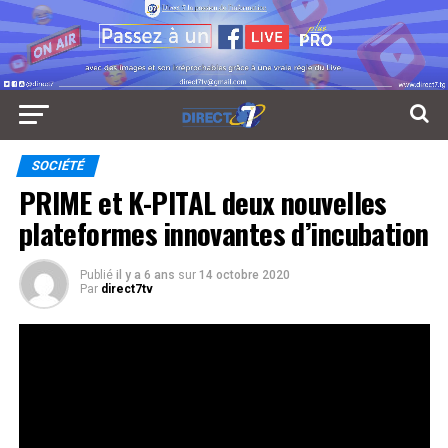
SOCIÉTÉ
PRIME et K-PITAL deux nouvelles
plateformes innovantes d’incubation
Publié
il y a 6 ans
sur
14 octobre 2020
Par
direct7tv
Encore deux pour l’accompagnement nécessaire des
entrepreneurs togolais. Prime et k-pital sont deux
plateformes créées par cube et Nunya Lab.
Réseaux Sociaux