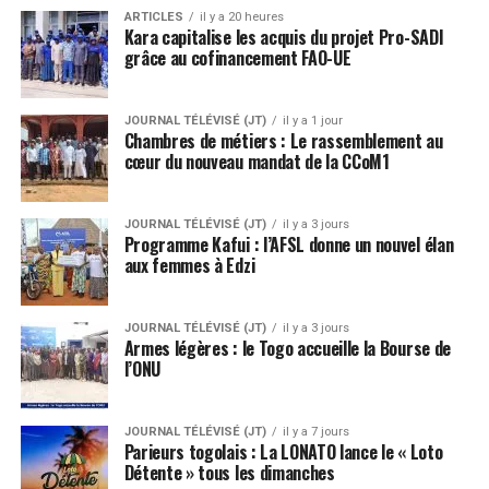
ARTICLES
il y a 20 heures
Kara capitalise les acquis du projet Pro-SADI
grâce au cofinancement FAO-UE
JOURNAL TÉLÉVISÉ (JT)
il y a 1 jour
Chambres de métiers : Le rassemblement au
cœur du nouveau mandat de la CCoM1
JOURNAL TÉLÉVISÉ (JT)
il y a 3 jours
Programme Kafui : l’AFSL donne un nouvel élan
aux femmes à Edzi
JOURNAL TÉLÉVISÉ (JT)
il y a 3 jours
Armes légères : le Togo accueille la Bourse de
l’ONU
JOURNAL TÉLÉVISÉ (JT)
il y a 7 jours
Parieurs togolais : La LONATO lance le « Loto
Détente » tous les dimanches