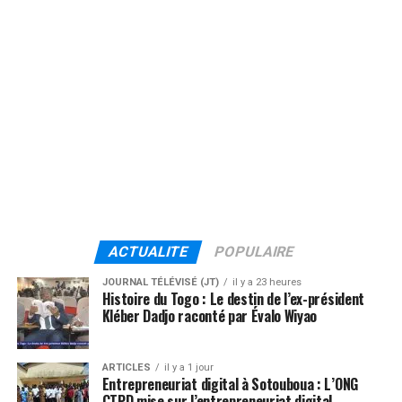
ACTUALITE
POPULAIRE
JOURNAL TÉLÉVISÉ (JT)
il y a 23 heures
Histoire du Togo : Le destin de l’ex-président
Kléber Dadjo raconté par Évalo Wiyao
ARTICLES
il y a 1 jour
Entrepreneuriat digital à Sotouboua : L’ONG
CTPD mise sur l’entrepreneuriat digital