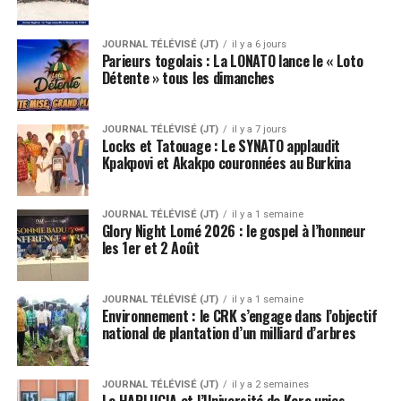
JOURNAL TÉLÉVISÉ (JT)
il y a 6 jours
Parieurs togolais : La LONATO lance le « Loto
Détente » tous les dimanches
JOURNAL TÉLÉVISÉ (JT)
il y a 7 jours
Locks et Tatouage : Le SYNATO applaudit
Kpakpovi et Akakpo couronnées au Burkina
JOURNAL TÉLÉVISÉ (JT)
il y a 1 semaine
Glory Night Lomé 2026 : le gospel à l’honneur
les 1er et 2 Août
JOURNAL TÉLÉVISÉ (JT)
il y a 1 semaine
Environnement : le CRK s’engage dans l’objectif
national de plantation d’un milliard d’arbres
JOURNAL TÉLÉVISÉ (JT)
il y a 2 semaines
La HAPLUCIA et l’Université de Kara unies