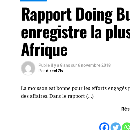
Rapport Doing Bu
enregistre la pl
Afrique
Publié
il y a 8 ans
sur
6 novembre 2018
Par
direct7tv
La moisson est bonne pour les efforts engagés p
des affaires. Dans le rapport (…)
Rés