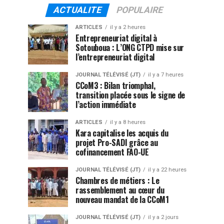
ACTUALITE
POPULAIRE
ARTICLES
il y a 2 heures
Entrepreneuriat digital à
Sotouboua : L’ONG CTPD mise sur
l’entrepreneuriat digital
JOURNAL TÉLÉVISÉ (JT)
il y a 7 heures
CCoM3 : Bilan triomphal,
transition placée sous le signe de
l’action immédiate
ARTICLES
il y a 8 heures
Kara capitalise les acquis du
projet Pro-SADI grâce au
cofinancement FAO-UE
JOURNAL TÉLÉVISÉ (JT)
il y a 22 heures
Chambres de métiers : Le
rassemblement au cœur du
nouveau mandat de la CCoM1
JOURNAL TÉLÉVISÉ (JT)
il y a 2 jours