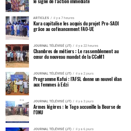
le signe de l’action immédiate
ARTICLES
il y a 7 heures
Kara capitalise les acquis du projet Pro-SADI
grâce au cofinancement FAO-UE
JOURNAL TÉLÉVISÉ (JT)
il y a 22 heures
Chambres de métiers : Le rassemblement au
cœur du nouveau mandat de la CCoM1
JOURNAL TÉLÉVISÉ (JT)
il y a 2 jours
Programme Kafui : l’AFSL donne un nouvel élan
aux femmes à Edzi
JOURNAL TÉLÉVISÉ (JT)
il y a 3 jours
Armes légères : le Togo accueille la Bourse de
l’ONU
JOURNAL TÉLÉVISÉ (JT)
il y a 6 jours