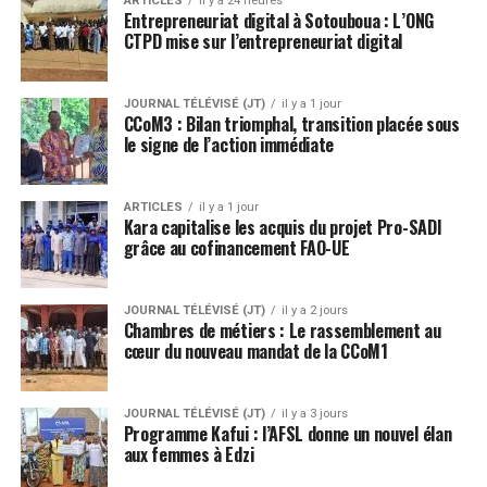
ARTICLES
il y a 24 heures
Entrepreneuriat digital à Sotouboua : L’ONG
CTPD mise sur l’entrepreneuriat digital
JOURNAL TÉLÉVISÉ (JT)
il y a 1 jour
CCoM3 : Bilan triomphal, transition placée sous
le signe de l’action immédiate
ARTICLES
il y a 1 jour
Kara capitalise les acquis du projet Pro-SADI
grâce au cofinancement FAO-UE
JOURNAL TÉLÉVISÉ (JT)
il y a 2 jours
Chambres de métiers : Le rassemblement au
cœur du nouveau mandat de la CCoM1
JOURNAL TÉLÉVISÉ (JT)
il y a 3 jours
Programme Kafui : l’AFSL donne un nouvel élan
aux femmes à Edzi