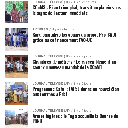
JOURNAL TÉLÉVISÉ (JT)
il y a 22 heures
CCoM3 : Bilan triomphal, transition placée sous
le signe de l’action immédiate
ARTICLES
il y a 22 heures
Kara capitalise les acquis du projet Pro-SADI
grâce au cofinancement FAO-UE
JOURNAL TÉLÉVISÉ (JT)
il y a 2 jours
Chambres de métiers : Le rassemblement au
cœur du nouveau mandat de la CCoM1
JOURNAL TÉLÉVISÉ (JT)
il y a 3 jours
Programme Kafui : l’AFSL donne un nouvel élan
aux femmes à Edzi
JOURNAL TÉLÉVISÉ (JT)
il y a 4 jours
Armes légères : le Togo accueille la Bourse de
l’ONU