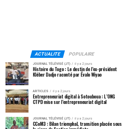
ACTUALITE
POPULAIRE
JOURNAL TÉLÉVISÉ (JT)
il y a 2 jours
Histoire du Togo : Le destin de l’ex-président
Kléber Dadjo raconté par Évalo Wiyao
ARTICLES
il y a 2 jours
Entrepreneuriat digital à Sotouboua : L’ONG
CTPD mise sur l’entrepreneuriat digital
JOURNAL TÉLÉVISÉ (JT)
il y a 2 jours
CCoM3 : Bilan triomphal, transition placée sous