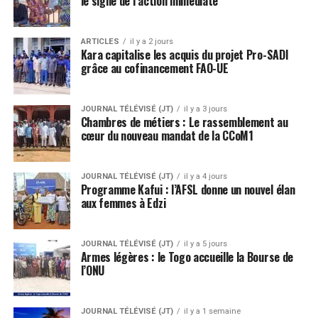
le signe de l’action immédiate
ARTICLES
il y a 2 jours
Kara capitalise les acquis du projet Pro-SADI
grâce au cofinancement FAO-UE
JOURNAL TÉLÉVISÉ (JT)
il y a 3 jours
Chambres de métiers : Le rassemblement au
cœur du nouveau mandat de la CCoM1
JOURNAL TÉLÉVISÉ (JT)
il y a 4 jours
Programme Kafui : l’AFSL donne un nouvel élan
aux femmes à Edzi
JOURNAL TÉLÉVISÉ (JT)
il y a 5 jours
Armes légères : le Togo accueille la Bourse de
l’ONU
JOURNAL TÉLÉVISÉ (JT)
il y a 1 semaine