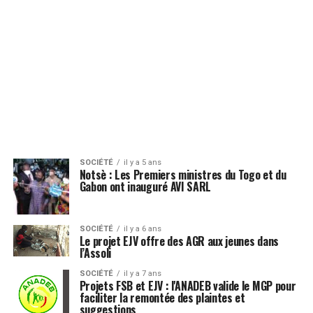
SOCIÉTÉ
il y a 5 ans
Notsè : Les Premiers ministres du Togo et du
Gabon ont inauguré AVI SARL
SOCIÉTÉ
il y a 6 ans
Le projet EJV offre des AGR aux jeunes dans
l’Assoli
SOCIÉTÉ
il y a 7 ans
Projets FSB et EJV : l'ANADEB valide le MGP pour
faciliter la remontée des plaintes et
suggestions