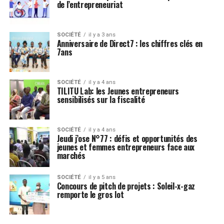
de l’entrepreneuriat
SOCIÉTÉ
il y a 3 ans
Anniversaire de Direct7 : les chiffres clés en
7ans
SOCIÉTÉ
il y a 4 ans
TILITU Lab: les Jeunes entrepreneurs
sensibilisés sur la fiscalité
SOCIÉTÉ
il y a 4 ans
Jeudi j’ose N°77 : défis et opportunités des
jeunes et femmes entrepreneurs face aux
marchés
SOCIÉTÉ
il y a 5 ans
Concours de pitch de projets : Soleil-x-gaz
remporte le gros lot