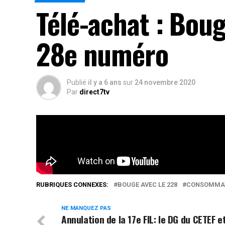
Télé-achat : Boug
28e numéro
Publié
il y a 6 ans
sur
24 novembre 2020
Par
direct7tv
VOICI LE 28E NUMÉRO DE VOTRE ÉMISSION TÉLÉ-ACHAT.
Rés
RUBRIQUES CONNEXES:
BOUGE AVEC LE 228
CONSOMMAT
NE MANQUEZ PAS
Annulation de la 17e FIL: le DG du CETEF e