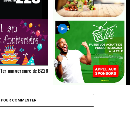
Télé-achat N°35: zoom sur
ouge avec le 228
l’établissement « Il est écrit »
rnier numéro de la
on
 1er anniversaire de B228
Bouge avec le 228 présente le 33e
numéro de Télé-achat
Z POUR COMMENTER