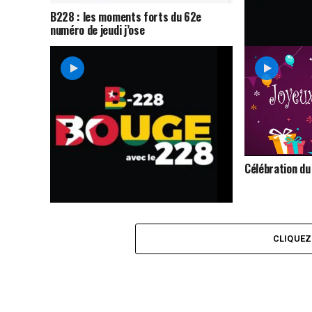
B228 : les moments forts du 62e
numéro de jeudi j’ose
Télé-achat : B
présente le de
première sais
Célébration du
Télé-achat N°34: c’est parti!
CLIQUE