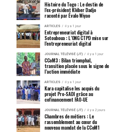
Histoire du Togo : Le destin de
l’ex-président Kléber Dadjo
raconté par Évalo Wiyao
ARTICLES
il y a 1 jour
Entrepreneuriat digital à
Sotouboua : L’ONG CTPD mise sur
l’entrepreneuriat digital
JOURNAL TÉLÉVISÉ (JT)
il y a 1 jour
CCoM3 : Bilan triomphal,
transition placée sous le signe de
l’action immédiate
ARTICLES
il y a 1 jour
Kara capitalise les acquis du
projet Pro-SADI grâce au
cofinancement FAO-UE
JOURNAL TÉLÉVISÉ (JT)
il y a 2 jours
Chambres de métiers : Le
rassemblement au cœur du
nouveau mandat de la CCoM1