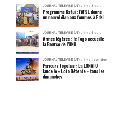
JOURNAL TÉLÉVISÉ (JT)
il y a 3 jours
Programme Kafui : l’AFSL donne
un nouvel élan aux femmes à Edzi
JOURNAL TÉLÉVISÉ (JT)
il y a 4 jours
Armes légères : le Togo accueille
la Bourse de l’ONU
JOURNAL TÉLÉVISÉ (JT)
il y a 1 semaine
Parieurs togolais : La LONATO
lance le « Loto Détente » tous les
dimanches