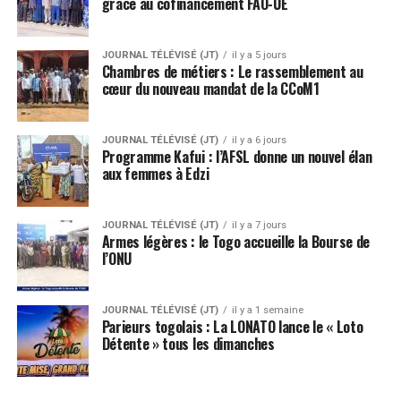
grâce au cofinancement FAO-UE
JOURNAL TÉLÉVISÉ (JT)
il y a 5 jours
Chambres de métiers : Le rassemblement au
cœur du nouveau mandat de la CCoM1
JOURNAL TÉLÉVISÉ (JT)
il y a 6 jours
Programme Kafui : l’AFSL donne un nouvel élan
aux femmes à Edzi
JOURNAL TÉLÉVISÉ (JT)
il y a 7 jours
Armes légères : le Togo accueille la Bourse de
l’ONU
JOURNAL TÉLÉVISÉ (JT)
il y a 1 semaine
Parieurs togolais : La LONATO lance le « Loto
Détente » tous les dimanches