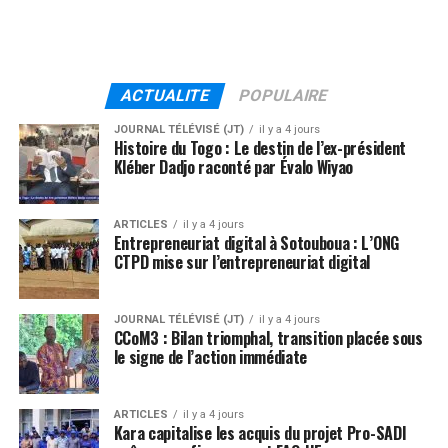
ACTUALITE
POPULAIRE
JOURNAL TÉLÉVISÉ (JT)
il y a 4 jours
Histoire du Togo : Le destin de l’ex-président
Kléber Dadjo raconté par Évalo Wiyao
ARTICLES
il y a 4 jours
Entrepreneuriat digital à Sotouboua : L’ONG
CTPD mise sur l’entrepreneuriat digital
JOURNAL TÉLÉVISÉ (JT)
il y a 4 jours
CCoM3 : Bilan triomphal, transition placée sous
le signe de l’action immédiate
ARTICLES
il y a 4 jours
Kara capitalise les acquis du projet Pro-SADI